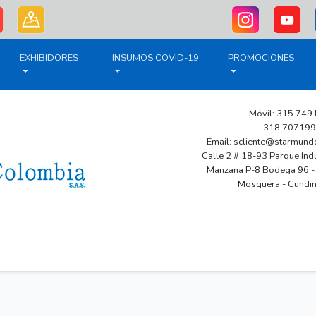
EXHIBIDORES
INSUMOS COVID-19
PROMOCIONES
Móvil: 315 749
318 707199
Email: scliente@starmun
Calle 2 # 18-93 Parque Indu
Manzana P-8 Bodega 96 - 
Mosquera - Cundi