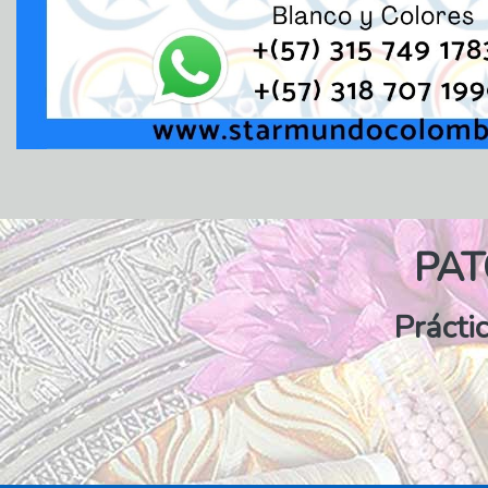
PA
Prácti