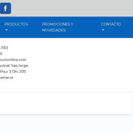
PRODUCTOS
PROMOCIONES Y
CONTACTO
NOVEDADES
1783
0
docolombia.com
strial San Jorge
Piso 3 Ofc 305
namarca